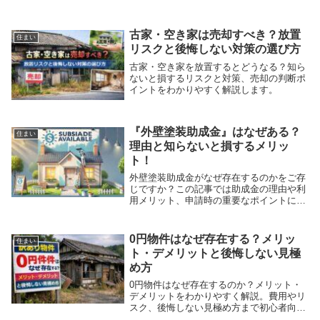
古家・空き家は売却すべき？放置
住まい
リスクと後悔しない対策の選び方
古家・空き家を放置するとどうなる？知ら
ないと損するリスクと対策、売却の判断ポ
イントをわかりやすく解説します。
『外壁塗装助成金』はなぜある？
住まい
理由と知らないと損するメリッ
ト！
外壁塗装助成金がなぜ存在するのかをご存
じですか？この記事では助成金の理由や利
用メリット、申請時の重要なポイントにつ
いて詳しく解説。
0円物件はなぜ存在する？メリッ
住まい
ト・デメリットと後悔しない見極
め方
0円物件はなぜ存在するのか？メリット・
デメリットをわかりやすく解説。費用やリ
スク、後悔しない見極め方まで初心者向け
に解説します。