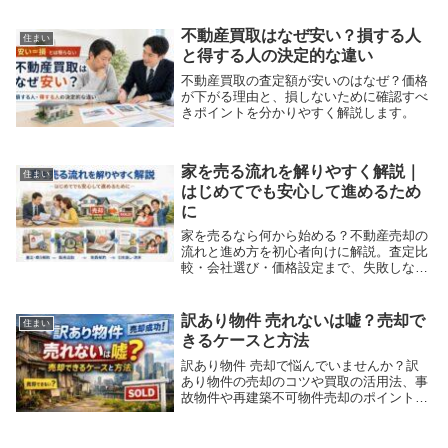
不動産買取はなぜ安い？損する人
住まい
と得する人の決定的な違い
不動産買取の査定額が安いのはなぜ？価格
が下がる理由と、損しないために確認すべ
きポイントを分かりやすく解説します。
家を売る流れを解りやすく解説｜
住まい
はじめてでも安心して進めるため
に
家を売るなら何から始める？不動産売却の
流れと進め方を初心者向けに解説。査定比
較・会社選び・価格設定まで、失敗しない
売却のコツのまとめ。
訳あり物件 売れないは嘘？売却で
住まい
きるケースと方法
訳あり物件 売却で悩んでいませんか？訳
あり物件の売却のコツや買取の活用法、事
故物件や再建築不可物件売却のポイントも
紹介。