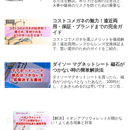
る方法を解説。吊り下げる際の注意点と、
火事や爆発のリスクを防ぐための重要なヒ
ントをご紹介します。
コストコメガネの魅力！遠近両
100均
用・保証・ブランドまでの完全ガ
イド
コストコでメガネを選ぶメリットを徹底解
説！遠近両用レンズからレンズ交換保証ま
で、賢い選択のためのガイドをご紹介。
ダイソー マグネットシート 磁石が
100均
つかない時の簡単解決法
ダイソーマグネットシートを買ったら、磁
石がつかない!となったあなた。100均だ
し、とあきらめるのは早いです。コツ次第
で強力にすることも!今回は、マグネット
シートがつかないのを解決する裏技やオス
スメの使い方を解説します。お家でプチ
DIYをした...
【解決】イオンアプリウォレットが開かな
い！よくある現象と対策