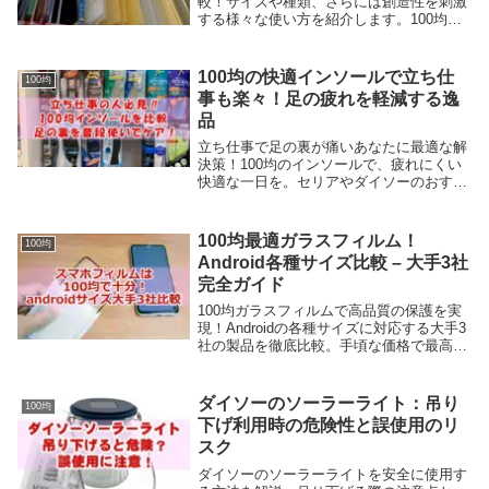
較！サイズや種類、さらには創造性を刺激
する様々な使い方を紹介します。100均で
見つけるアクリル板の可能性を探る完全ガ
イド。
100均の快適インソールで立ち仕
100均
事も楽々！足の疲れを軽減する逸
品
立ち仕事で足の裏が痛いあなたに最適な解
決策！100均のインソールで、疲れにくい
快適な一日を。セリアやダイソーのおすす
め商品を紹介。足の疲れを軽減し、日々の
業務をサポートします。しかもなんと、あ
なたの足のメンテナンス「ながらケア」に
100均最適ガラスフィルム！
100均
も一役買います。立ち仕事をしていると足
Android各種サイズ比較 – 大手3社
が浮腫んだり、疲れやすくなったり腰が痛
完全ガイド
くなったりしますよね。解決案の一つとし
ては靴にインソールを仕込むことです！今
100均ガラスフィルムで高品質の保護を実
回は、100均商品の中から推薦できる商品
現！Androidの各種サイズに対応する大手3
を紹介していきます！
社の製品を徹底比較。手頃な価格で最高の
性能を手に入れましょう。
ダイソーのソーラーライト：吊り
100均
下げ利用時の危険性と誤使用のリ
スク
ダイソーのソーラーライトを安全に使用す