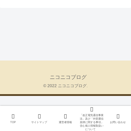
ニコニコブログ
© 2022 ニコニコブログ.
「改正電気通信事業
法」及び「外部通信
TOP
サイトマップ
運営者情報
規律に関する事項」
お問い合わせ
含む個人情報取扱い
について