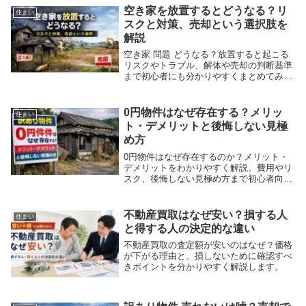
空き家を放置するとどうなる？リ
住まい
スクと対策、売却という選択肢を
解説
空き家 問題 どうなる？放置すると起こる
リスクやトラブル、解体や売却の判断基準
まで初心者にも分かりやすくまとめてみま
した。
0円物件はなぜ存在する？メリッ
住まい
ト・デメリットと後悔しない見極
め方
0円物件はなぜ存在するのか？メリット・
デメリットをわかりやすく解説。費用やリ
スク、後悔しない見極め方まで初心者向け
に解説します。
不動産買取はなぜ安い？損する人
住まい
と得する人の決定的な違い
不動産買取の査定額が安いのはなぜ？価格
が下がる理由と、損しないために確認すべ
きポイントを分かりやすく解説します。