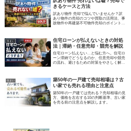
訳あり物件 売れないは嘘？売却で
住まい
きるケースと方法
訳あり物件 売却で悩んでいませんか？訳
あり物件の売却のコツや買取の活用法、事
故物件や再建築不可物件売却のポイントも
紹介。
住宅ローンが払えないときの対処
住まい
法｜滞納・任意売却・競売を解説
住宅ローン払えない…と悩む方へ。住宅ロ
ーン滞納でどうなるのか、任意売却や競売
の流れ、避けるための対策をやさしく解
説。
築50年の一戸建て売却相場は？古
住まい
い家でも売れる理由と注意点
築50年の一戸建ては売れる？売却相場の見
方、価格を左右する10の判断基準、古い家
を売る前の注意点を解説します。