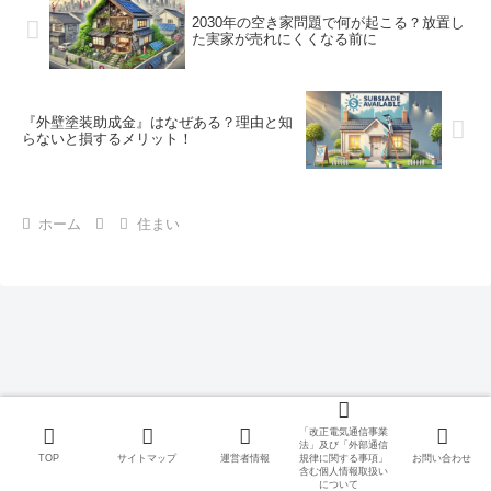
2030年の空き家問題で何が起こる？放置し
た実家が売れにくくなる前に
『外壁塗装助成金』はなぜある？理由と知
らないと損するメリット！
ホーム
住まい
「改正電気通信事業
法」及び「外部通信
TOP
サイトマップ
運営者情報
規律に関する事項」
お問い合わせ
含む個人情報取扱い
について