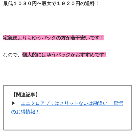
最低
１０３０円
〜最大で
１９２０円
の送料！
宅急便
よりも
ゆうパック
の方が若干安いです！
なので、
個人的にはゆうパックがおすすめです!
【関連記事】
▶
ユニクロアプリはメリットないは勘違い！ 驚愕
のお得情報！