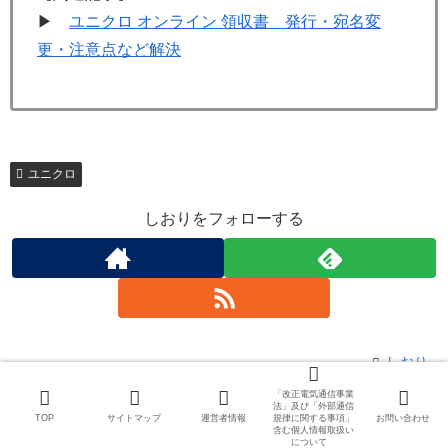
▶
ユニクロ オンライン 領収書 発行・宛名変
更・注意点など解決
ユニクロ
しおりをフォローする
しおり
「改正電気通信事業
法」及び「外部通信
関連記事
TOP
サイトマップ
運営者情報
規律に関する事項」
お問い合わせ
含む個人情報取扱い
について