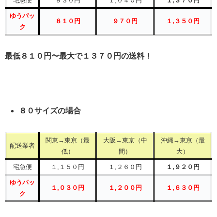
宅急便
９３０円
１,０４０円
１,３７０円
ゆうパッ
８１０円
９７０円
１,３５０円
ク
最低
８１０円
〜最大で
１３７０円
の送料！
８０サイズの場合
関東→東京（最
大阪→東京（中
沖縄→東京（最
配送業者
低）
間）
大）
宅急便
１,１５０円
１,２６０円
１,９２０円
ゆうパッ
１,０３０円
１,２００円
１,６３０円
ク