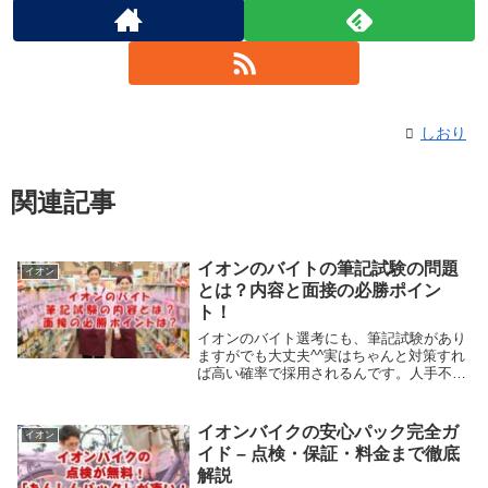
しおり
関連記事
イオンのバイトの筆記試験の問題
イオン
とは？内容と面接の必勝ポイン
ト！
イオンのバイト選考にも、筆記試験があり
ますがでも大丈夫^^実はちゃんと対策すれ
ば高い確率で採用されるんです。人手不足
感が強まる現在、イオンも待遇改善で働き
手の確保に積極的！あなたには大きなチャ
ンスかもしれません。この記事を読むこと
イオンバイクの安心パック完全ガ
イオン
で、筆記試験の大まかな内容や、面接の際
イド – 点検・保証・料金まで徹底
に採用されやすい為のポイントを知ること
解説
ができ、あなたも採用されるかもしれませ