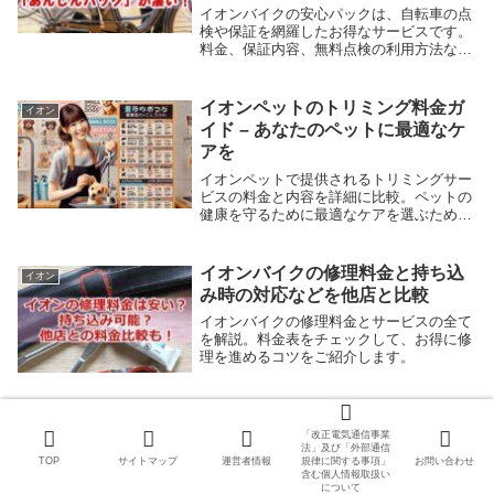
ん。
イオンバイクの安心パックは、自転車の点
検や保証を網羅したお得なサービスです。
料金、保証内容、無料点検の利用方法な
ど、あなたが知りたい全てを詳しく解説。
イオンバイクでの安心と快適なサイクリン
グライフをサポートします。
イオンペットのトリミング料金ガ
イオン
イド – あなたのペットに最適なケ
アを
イオンペットで提供されるトリミングサー
ビスの料金と内容を詳細に比較。ペットの
健康を守るために最適なケアを選ぶための
完全ガイド
イオンバイクの修理料金と持ち込
イオン
み時の対応などを他店と比較
イオンバイクの修理料金とサービスの全て
を解説。料金表をチェックして、お得に修
理を進めるコツをご紹介します。
ヤマダ電機のリチウムイオン電池
イオン
「改正電気通信事業
回収ガイド：回収できる電池は？
法」及び「外部通信
TOP
サイトマップ
運営者情報
規律に関する事項」
お問い合わせ
ヤマダ電機でリチウムイオン電池を安全に
含む個人情報取扱い
回収します。対象製品の確認と手続き方法
について