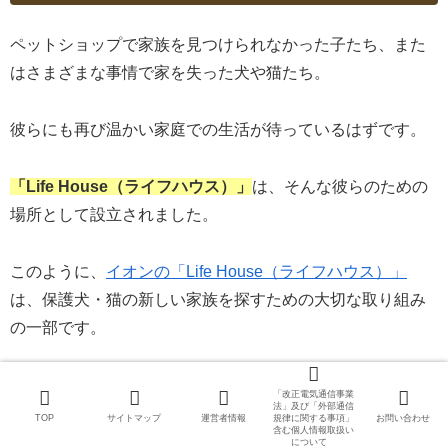
ペットショップで家族を見つけられなかった子たち、また
はさまざまな事情で家を失った犬や猫たち。
彼らにも再び温かい家庭での生活が待っているはずです。
「Life House（ライフハウス）」
は、そんな彼らのための
場所として設立されました。
このように、
イオンの「Life House（ライフハウス）」
は、保護犬・猫の新しい家族を探すための大切な取り組み
の一部です。
命を大切にし、すべての犬や猫が幸せな生活を送ることが
「改正電気通信事業
法」及び「外部通信
できるよう、日々努力しています。
TOP
サイトマップ
運営者情報
規律に関する事項」
お問い合わせ
含む個人情報取扱い
について