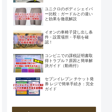
ユニクロのボディシェイパ
ー比較：ガードルとの違い
と効果を徹底解説
イオンの車椅子貸し出し条
件・設置場所・手順を確
認！
コンビニでの課税証明書取
得トラブル？原因と簡単解
決ガイド（動画付）
セブンイレブン チケット発
券 レジで簡単手続き：完全
ガイド