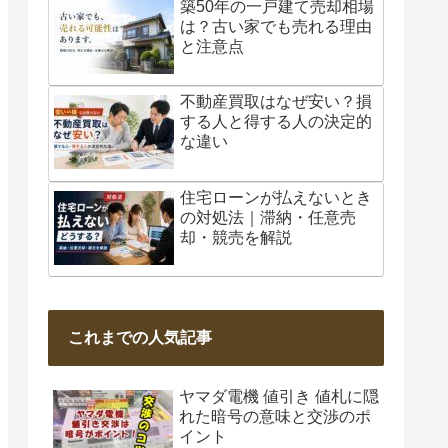
築50年の一戸建て売却相場
は？古い家でも売れる理由
と注意点
不動産買取はなぜ安い？損
する人と得する人の決定的
な違い
住宅ローンが払えないとき
の対処法｜滞納・任意売
却・競売を解説
これまでの人気記事
ヤマダ電機 値引き 値札に隠
れた暗号の意味と交渉のポ
イント