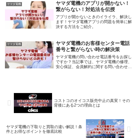
ヤマダ電機のアプリが開かない！
ヤマダ電機
繋がらない！対処法を伝授
アプリが開かないときのイライラ、解決し
ます！ヤマダ電機アプリの問題を簡単に解
決する方法をご紹介。
ヤマダ電機のお客様センター電話
ヤマダ電機
番号と繋がらない時の解決策
ヤマダ電機の問い合わせ電話番号をお探し
ですか？当記事では、ヤマダ電機の修理、
安心保証、会員解約に関する問い合わせ番
号と、電話がつながらない場合の対処法を
詳細に解説しています。ヤマダ電機のカス
タマーセンターへの連絡に役立つ情報をご
提供します。
コストコのオイコス販売中止の真実！その
背後にある2つの理由とは
ヤマダ電機の下取りと買取の違い解説！条
件とお得なポイントを徹底比較